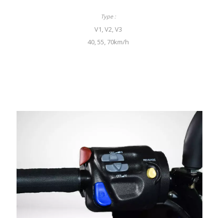
V1, V2, V3
40, 55, 70km/h