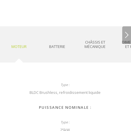
CHÂSSIS ET
DIME
MOTEUR
BATTERIE
MÉCANIQUE
ET
BLDC Brushless, refroidissement liquide
PUISSANCE NOMINALE :
25kW